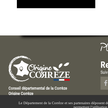
P
Re
Suiv
Conseil départemental de la Corrèze
Origine Corrèze
Hôtel du Département Marbot
Le Département de la Corrèze et ses partenaires déposent d
9 rue René et Emile Fage
permettant l’utilisatio