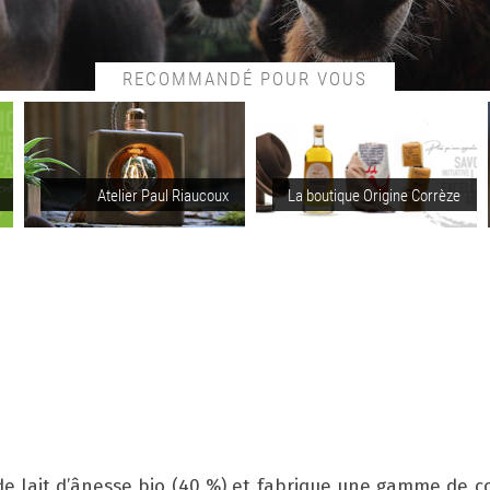
RECOMMANDÉ POUR VOUS
Atelier Paul Riaucoux
La boutique Origine Corrèze
e lait d’ânesse bio (40 %) et fabrique une gamme de 