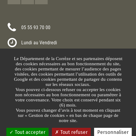
05 55 93 70 00
Lundi au Vendredi
8h30-12h00 13h30-17h30
Le Département de la Corrèze et ses partenaires déposent
Nous contacter
des cookies nécessaires au bon fonctionnement du site,
des cookies permettant de mesurer l’audience des pages
visitées, des cookies permettant l’utilisation des outils de
Google et des cookies permettant de partager du contenu
sur les réseaux sociaux.
Vous pouvez ci-dessous refuser ou accepter les cookies
non nécessaires au bon fonctionnement ou paramétrer à
votre convenance. Votre choix est conservé pendant six
(6) mois.
Vous pouvez changer d’avis à tout moment en cliquant
sur « Gestion de cookies » en bas de chaque page de
Plan du site
Mentions légales
Protection des données
Gestion des cookies
notre site.
Tout accepter
Tout refuser
Personnaliser