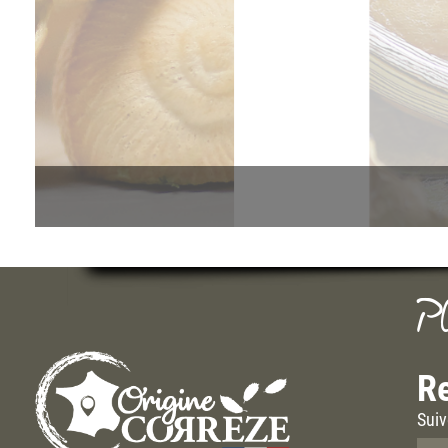
P
Re
Suiv