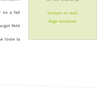
 en a fait
Envoyer un mail
Page Facebook
argot Petit
se toute la