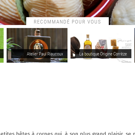
RECOMMANDÉ POUR VOUS
Atelier Paul Riaucoux
La boutique Origine Corrèze
etites bêtes à cornes qui, à son plus grand plaisir, se 