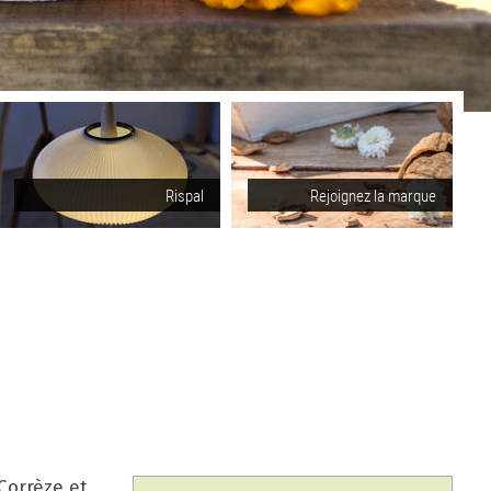
Rispal
Rejoignez la marque
Corrèze et