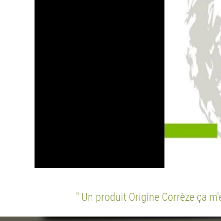
" Un produit Origine Corrèze ça m'é