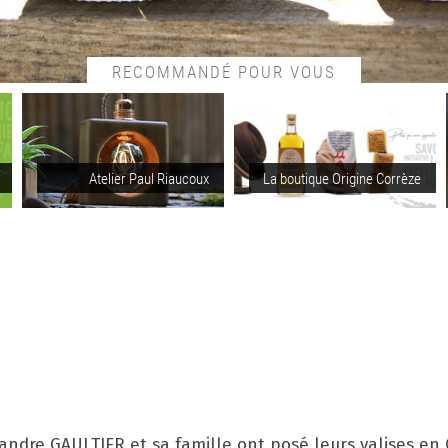
RECOMMANDÉ POUR VOUS
Atelier Paul Riaucoux
La boutique Origine Corrèze
ndre GAULTIER et sa famille ont posé leurs valises en 