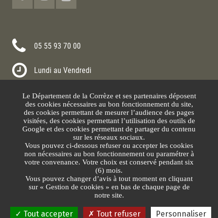
05 55 93 70 00
Lundi au Vendredi
8h30-12h00 13h30-17h30
Le Département de la Corrèze et ses partenaires déposent
Nous contacter
des cookies nécessaires au bon fonctionnement du site,
des cookies permettant de mesurer l’audience des pages
visitées, des cookies permettant l’utilisation des outils de
Google et des cookies permettant de partager du contenu
sur les réseaux sociaux.
Vous pouvez ci-dessous refuser ou accepter les cookies
non nécessaires au bon fonctionnement ou paramétrer à
votre convenance. Votre choix est conservé pendant six
(6) mois.
Vous pouvez changer d’avis à tout moment en cliquant
sur « Gestion de cookies » en bas de chaque page de
Plan du site
Mentions légales
Protection des données
Gestion des cookies
notre site.
Tout accepter
Tout refuser
Personnaliser