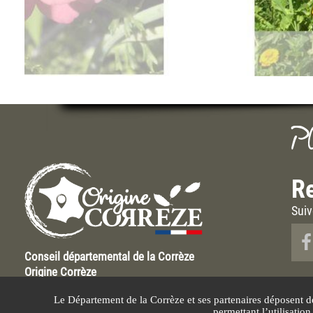
P
Re
Suiv
Conseil départemental de la Corrèze
Origine Corrèze
Hôtel du Département Marbot
Le Département de la Corrèze et ses partenaires déposent d
9 rue René et Emile Fage
permettant l’utilisatio