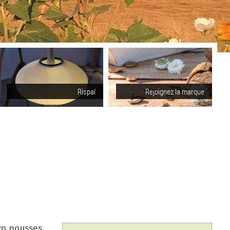
Rispal
Rejoignez la marque
cro pousses