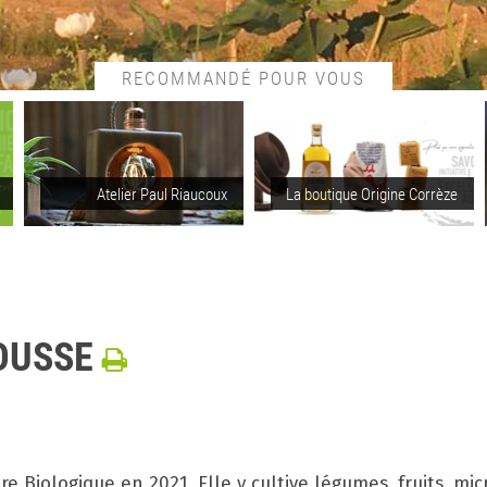
RECOMMANDÉ POUR VOUS
Atelier Paul Riaucoux
La boutique Origine Corrèze
POUSSE
e Biologique en 2021. Elle y cultive légumes, fruits, mi