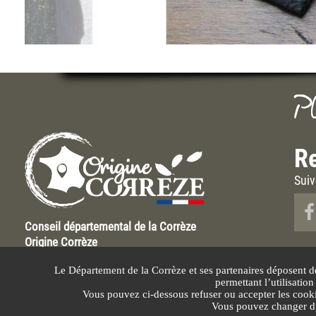
P
Re
Suiv
Conseil départemental de la Corrèze
Origine Corrèze
Hôtel du Département Marbot
Le Département de la Corrèze et ses partenaires déposent d
9 rue René et Emile Fage
permettant l’utilisatio
BP 199 19005 Tulle Cédex
Vous pouvez ci-dessous refuser ou accepter les cook
Vous pouvez changer d’a
Plan du site
Mentions légales
Protection des données