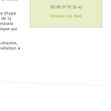
Tél.06 07 95 55 42
ue étape
Envoyer un mail
 de la
estrale
nique qui
Aubazine,
nvitation à