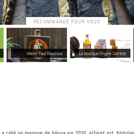
RECOMMANDÉ POUR VOUS
Atelier Paul Riaucoux
La boutique Origine Corrèze
a créé sa marque de bijoux en 2010, alliant art, histoire