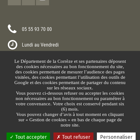
05 55 93 70 00
Lundi au Vendredi
8h30-12h00 13h30-17h30
Le Département de la Corrèze et ses partenaires déposent
Nous contacter
des cookies nécessaires au bon fonctionnement du site,
des cookies permettant de mesurer l’audience des pages
visitées, des cookies permettant l’utilisation des outils de
Google et des cookies permettant de partager du contenu
sur les réseaux sociaux.
Vous pouvez ci-dessous refuser ou accepter les cookies
non nécessaires au bon fonctionnement ou paramétrer à
votre convenance. Votre choix est conservé pendant six
(6) mois.
Vous pouvez changer d’avis à tout moment en cliquant
sur « Gestion de cookies » en bas de chaque page de
Plan du site
Mentions légales
Protection des données
Gestion des cookies
notre site.
Tout accepter
Tout refuser
Personnaliser