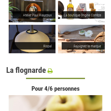
Atelier Paul Riaucoux
La boutique Origine Corrèze
Rispal
Rejoignez la marque
La flognarde
Pour 4/6 personnes