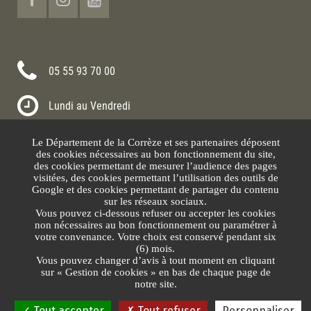
05 55 93 70 00
Lundi au Vendredi
8h30-12h00 13h30-17h30
Le Département de la Corrèze et ses partenaires déposent
Nous contacter
des cookies nécessaires au bon fonctionnement du site,
des cookies permettant de mesurer l’audience des pages
visitées, des cookies permettant l’utilisation des outils de
Google et des cookies permettant de partager du contenu
sur les réseaux sociaux.
Vous pouvez ci-dessous refuser ou accepter les cookies
non nécessaires au bon fonctionnement ou paramétrer à
votre convenance. Votre choix est conservé pendant six
(6) mois.
Vous pouvez changer d’avis à tout moment en cliquant
sur « Gestion de cookies » en bas de chaque page de
Plan du site
Mentions légales
Protection des données
Gestion des cookies
notre site.
Tout accepter
Tout refuser
Personnaliser